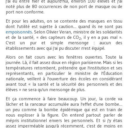
j'ai eu entre hier et aujourd'hui, environ 100 élèves et j'ai
noté plus de 80 occurrences de non port de masque ou de
port non conforme.
Et pour les adultes, on se contente des masques en tissu
dont l'utilité est sujette à caution… quand ils ne sont pas
empoisonnés
. Selon Olivier Veran, ministre de les solidarités
et de la santé, « des capteurs de CO
, il y en a pas mal ».
2
C'est un pur et simple mensonge : aucun des
établissements avec qui j'ai pu discuter n'est équipé.
Alors on fait cours avec les fenêtres ouvertes. Toute la
journée. Là, il fait assez doux en région parisienne. Mais si les
températures retombent, prétendre que l'institution et ses
représentants, en particulier le ministre de l'Éducation
nationale, veillent à l'ouverture des écoles en considérant
avant tout « la santé et la sécurité des personnels et des
élèves » ne sera qu'un mensonge de plus.
Et ça commence à faire beaucoup. Un jour, la corde va
lâcher et la rancœur accumulée aura l'effet d'une bombe…
un peu comme la bombe épidémique qui est en train de
nous exploser à la figure. On entend partout parler de
mépris institutionnel envers les personnels. Et si j'y étais
assez imperméable jusqu'à récemment, c'est de moins en